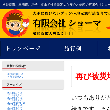
横須賀市、三浦市、逗子、葉山で外壁塗装なら安心と信頼の有限会社ショ
最新の投稿5件
再び被災
・
再び被災地へ2
・
再び被災地へ3
アーカイブ
・
2014年8月 (1)
・
2014年7月 (1)
いつもありが
・
2014年5月 (1)
・
2014年4月 (1)
・
2013年10月 (1)
・
2013年7月 (8)
続きです。そん
・
2013年6月 (4)