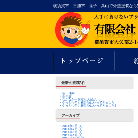
横須賀市、三浦市、逗子、葉山で外壁塗装なら
最新の投稿5件
・
皆 仲間
・
新年度
・
なかなか不安定な天候が。。。
・
やっと今年も被災地にいってきました
・
やっと今年も被災地にいってきました2
アーカイブ
・
2014年8月 (1)
・
2014年7月 (1)
・
2014年5月 (1)
・
2014年4月 (1)