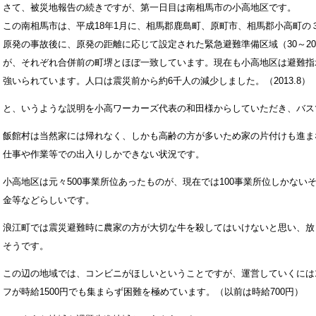
さて、被災地報告の続きですが、第一日目は南相馬市の小高地区です。
この南相馬市は、平成18年1月に、相馬郡鹿島町、原町市、相馬郡小高町の
原発の事故後に、原発の距離に応じて設定された緊急避難準備区域（30～20
が、それぞれ合併前の町堺とほぼ一致しています。現在も小高地区は避難指
強いられています。人口は震災前から約6千人の減少しました。（2013.8）
と、いうような説明を小高ワーカーズ代表の和田様からしていただき、バス
飯館村は当然家には帰れなく、しかも高齢の方が多いため家の片付けも進ま
仕事や作業等での出入りしかできない状況です。
小高地区は元々500事業所位あったものが、現在では100事業所位しかな
金等などらしいです。
浪江町では震災避難時に農家の方が大切な牛を殺してはいけないと思い、放
そうです。
この辺の地域では、コンビニがほしいということですが、運営していくには
フが時給1500円でも集まらず困難を極めています。（以前は時給700円）