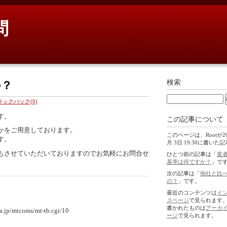
問
検索
の？
ラックバック(0)
す。
この記事について
かをご用意しております。
このページは、Rootが20
す。
月 3日 19:30に書いた
もさせていただいておりますのでお気軽にお問合せ
ひとつ前の記事は「
業
基準は何ですか？
」で
次の記事は「
他社と比
の？
」です。
最近のコンテンツは
イ
スページ
で見られます
書かれたものは
アーカ
/mtcoms/mt-tb.cgi/10
ージ
で見られます。