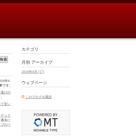
カテゴリ
月別
アーカイブ
2016年4月 (17)
16年4
ウェブページ
記事です。
者選びの
このブログを購読
す。
べて安い
ンデック
。過去に
イブのペ