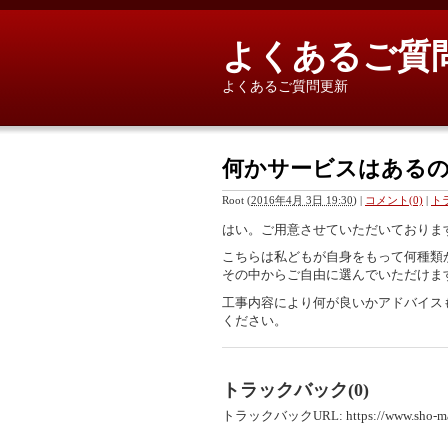
よくあるご質
よくあるご質問更新
何かサービスはある
Root
(
2016年4月 3日 19:30
)
|
コメント(0)
|
ト
はい。ご用意させていただいておりま
こちらは私どもが自身をもって何種類
その中からご自由に選んでいただけま
工事内容により何が良いかアドバイス
ください。
トラックバック(0)
トラックバックURL: https://www.sho-ma.jp